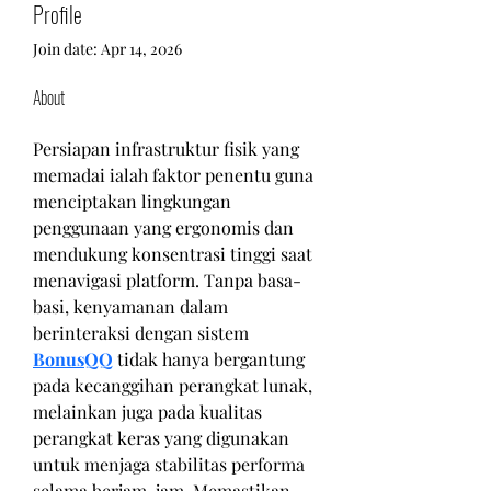
Profile
Join date: Apr 14, 2026
About
Persiapan infrastruktur fisik yang 
memadai ialah faktor penentu guna 
menciptakan lingkungan 
penggunaan yang ergonomis dan 
mendukung konsentrasi tinggi saat 
menavigasi platform. Tanpa basa-
basi, kenyamanan dalam 
berinteraksi dengan sistem 
BonusQQ
 tidak hanya bergantung 
pada kecanggihan perangkat lunak, 
melainkan juga pada kualitas 
perangkat keras yang digunakan 
untuk menjaga stabilitas performa 
selama berjam-jam. Memastikan 